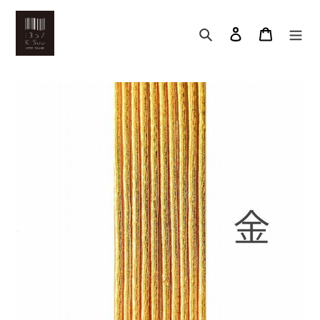
コ
ン
検索
アカウント
カート
テ
ン
ツ
に
ス
キ
ッ
プ
す
る