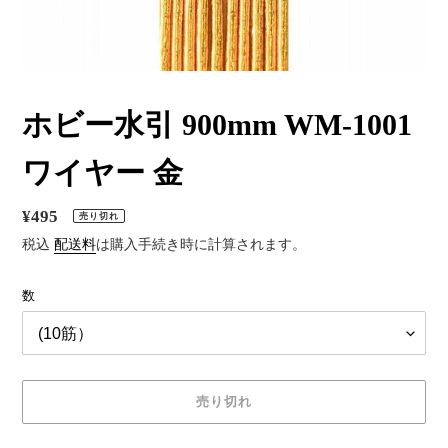
ホビー水引 900mm WM-1001
ワイヤー 金
通
¥495
売り切れ
常
税込
配送料
は購入手続き時に計算されます。
価
数
格
売り切れ