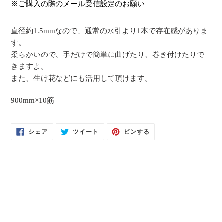
カ
※ご購入の際のメール受信設定のお願い
ー
ト
直径約1.5mmなので、通常の水引より1本で存在感がありま
に
す。
商
柔らかいので、手だけで簡単に曲げたり、巻き付けたりで
品
きますよ。
を
また、生け花などにも活用して頂けます。
追
加
900mm×10筋
す
る
FACEBOOK
TWITTER
PINTEREST
シェア
ツイート
ピンする
で
に
で
シ
投
ピ
ェ
稿
ン
ア
す
す
す
る
る
る