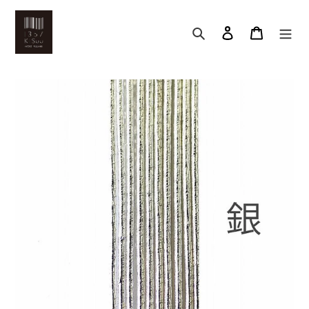
コ
ン
検索
アカウント
カート
テ
ン
ツ
に
ス
キ
ッ
プ
す
る