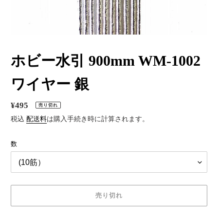
ホビー水引 900mm WM-1002
ワイヤー 銀
通
¥495
売り切れ
常
税込
配送料
は購入手続き時に計算されます。
価
数
格
売り切れ