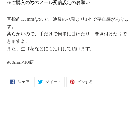
カ
※ご購入の際のメール受信設定のお願い
ー
ト
直径約1.5mmなので、通常の水引より1本で存在感がありま
に
す。
商
柔らかいので、手だけで簡単に曲げたり、巻き付けたりで
品
きますよ。
を
また、生け花などにも活用して頂けます。
追
加
900mm×10筋
す
る
FACEBOOK
TWITTER
PINTEREST
シェア
ツイート
ピンする
で
に
で
シ
投
ピ
ェ
稿
ン
ア
す
す
す
る
る
る