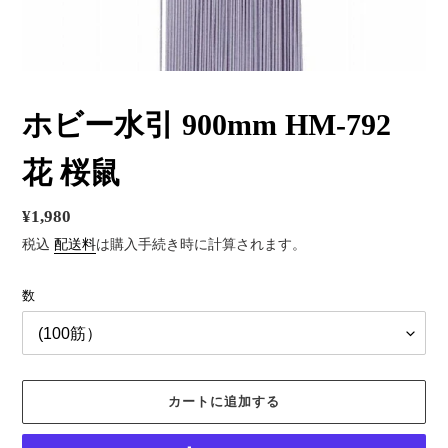
ホビー水引 900mm HM-792
花 桜鼠
通
¥1,980
常
税込
配送料
は購入手続き時に計算されます。
価
数
格
カートに追加する