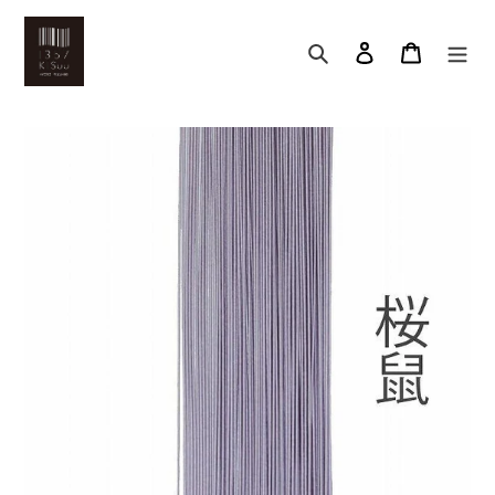
コ
ン
検索
アカウント
カート
テ
ン
ツ
に
ス
キ
ッ
プ
す
る