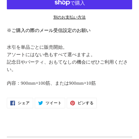
別のお支払い方法
カ
※ご購入の際のメール受信設定のお願い
ー
ト
水引を単品ごとに販売開始。
に
アソートにはない色もすべて選べますよ。
商
記念日やパーティ、おもてなしの機会にぜひご利用くださ
品
い。
を
追
内容：900mm×100筋、または900mm×10筋
加
す
FACEBOOK
TWITTER
PINTEREST
シェア
ツイート
ピンする
る
で
に
で
シ
投
ピ
ェ
稿
ン
ア
す
す
す
る
る
る