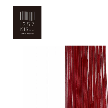
コ
ン
テ
ン
ツ
に
ス
キ
ッ
プ
す
る