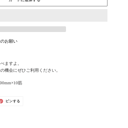
定のお願い
選べますよ。
しの機会にぜひご利用ください。
00mm×10筋
TTER
PINTEREST
ピンする
で
ピ
ン
す
る