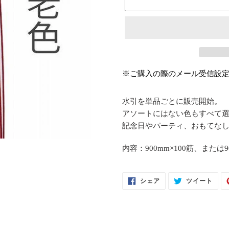
カ
※ご購入の際のメール受信設
ー
ト
水引を単品ごとに販売開始。
に
アソートにはない色もすべて
商
記念日やパーティ、おもてな
品
を
内容：900mm×100筋、または9
追
加
FACEBOOK
TWI
シェア
ツイート
す
で
に
シ
投
る
ェ
稿
ア
す
す
る
る