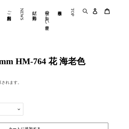
検索
ご利用案内
NEWS
結び方動画
水引の新しい世界
TOP
アカウント
カート
mm HM-764 花 海老色
算されます。
カートに追加する