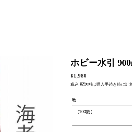
ホビー水引 900
通
¥1,980
常
税込
配送料
は購入手続き時に計
価
数
格