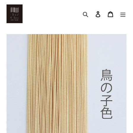
コ
ン
検索
アカウント
カート
テ
ン
ツ
に
ス
キ
ッ
プ
す
る