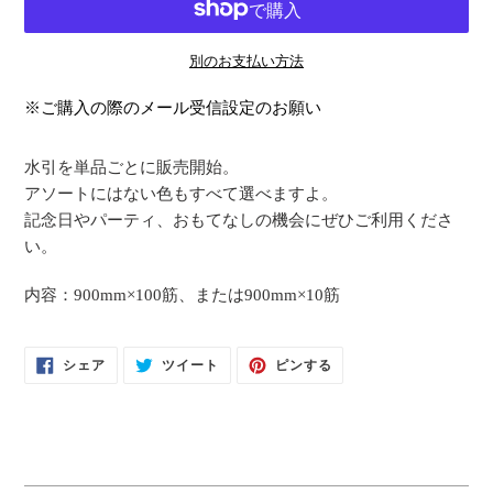
別のお支払い方法
カ
※ご購入の際のメール受信設定のお願い
ー
ト
水引を単品ごとに販売開始。
に
アソートにはない色もすべて選べますよ。
商
記念日やパーティ、おもてなしの機会にぜひご利用くださ
品
い。
を
追
内容：900mm×100筋、または900mm×10筋
加
す
FACEBOOK
TWITTER
PINTEREST
シェア
ツイート
ピンする
る
で
に
で
シ
投
ピ
ェ
稿
ン
ア
す
す
す
る
る
る