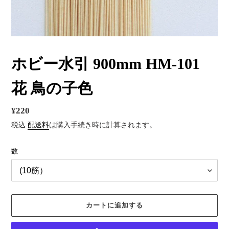
ホビー水引 900mm HM-101
花 鳥の子色
通
¥220
常
税込
配送料
は購入手続き時に計算されます。
価
数
格
カートに追加する