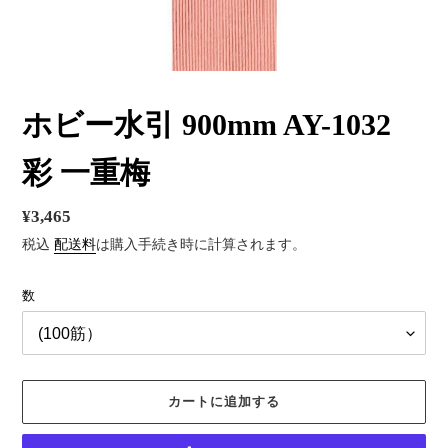
ホビー水引 900mm AY-1032
彩 一重梅
通
¥3,465
常
税込
配送料
は購入手続き時に計算されます。
価
数
格
カートに追加する