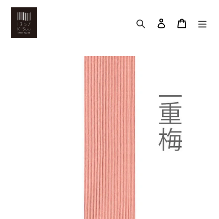
コ
ン
検索
アカウント
カート
テ
ン
ツ
に
ス
キ
ッ
プ
す
る