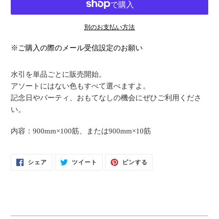
別のお支払い方法
カ
※ご購入の際のメール受信設定のお願い
ー
ト
水引を単品ごとに販売開始。
に
アソートにはない色もすべて選べますよ。
商
記念日やパーティ、おもてなしの機会にぜひご利用くださ
品
い。
を
追
内容：900mm×100筋、または900mm×10筋
加
す
FACEBOOK
TWITTER
PINTEREST
シェア
ツイート
ピンする
る
で
に
で
シ
投
ピ
ェ
稿
ン
ア
す
す
す
る
る
る